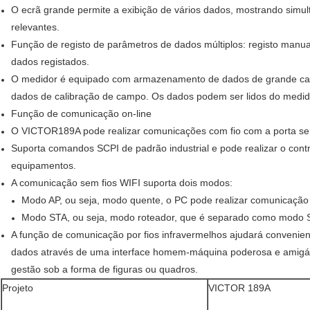
O ecrã grande permite a exibição de vários dados, mostrando simu
relevantes.
Função de registo de parâmetros de dados múltiplos: registo manual
dados registados.
O medidor é equipado com armazenamento de dados de grande cap
dados de calibração de campo. Os dados podem ser lidos do medid
Função de comunicação on-line
O VICTOR189A pode realizar comunicações com fio com a porta seri
Suporta comandos SCPI de padrão industrial e pode realizar o cont
equipamentos.
A comunicação sem fios WIFI suporta dois modos:
Modo AP, ou seja, modo quente, o PC pode realizar comunicação
Modo STA, ou seja, modo roteador, que é separado como modo ST
A função de comunicação por fios infravermelhos ajudará convenient
dados através de uma interface homem-máquina poderosa e amigáv
gestão sob a forma de figuras ou quadros.
Projeto
VICTOR 189A