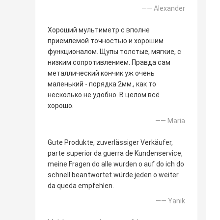
—— Alexander
Хороший мультиметр с вполне
приемлемой точностью и хорошим
функционалом. Щупы толстые, мягкие, с
низким сопротивлением. Правда сам
металлический кончик уж очень
маленький - порядка 2мм., как то
несколько не удобно. В целом всё
хорошо.
—— Maria
Gute Produkte, zuverlässiger Verkäufer,
parte superior da guerra de Kundenservice,
meine Fragen do alle wurden o auf do ich do
schnell beantwortet.würde jeden o weiter
da queda empfehlen.
—— Yanik