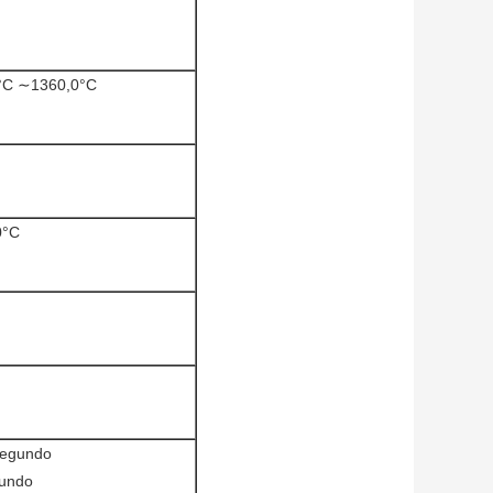
0°C ∼1360,0°C
0°C
segundo
gundo