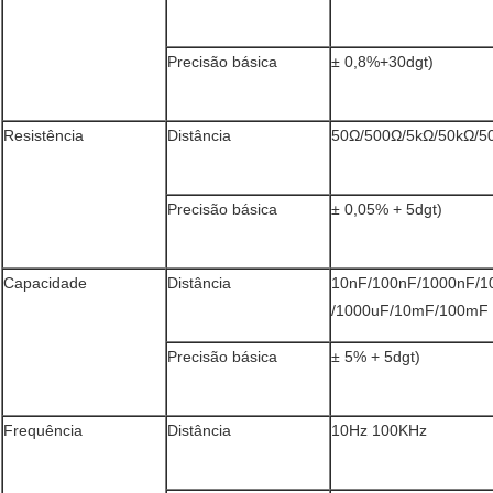
Precisão básica
± 0,8%+30dgt)
Resistência
Distância
50Ω/500Ω/5kΩ/50kΩ/
Precisão básica
± 0,05% + 5dgt)
Capacidade
Distância
10nF/100nF/1000nF/1
/1000uF/10mF/100mF
Precisão básica
± 5% + 5dgt)
Frequência
Distância
10Hz 100KHz