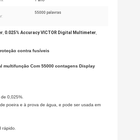
ia:
1 ano
55000 palavras
r:
er
0.025% Accuracy VICTOR Digital Multimeter
,
,
roteção contra fusíveis
tal multifunção Com 55000 contagens Display
é de 0,025%.
 de poeira e à prova de água, e pode ser usada em
 rápido.