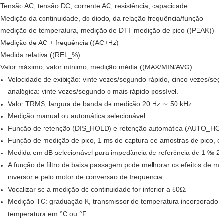
Tensão AC, tensão DC, corrente AC, resistência, capacidade
Medição da continuidade, do diodo, da relação frequência/função
medição de temperatura, medição de DTI, medição de pico ((PEAK))
Medição de AC + frequência ((AC+Hz)
Medida relativa ((REL_%)
Valor máximo, valor mínimo, medição média ((MAX/MIN/AVG)
Velocidade de exibição: vinte vezes/segundo rápido, cinco vezes/se
analógica: vinte vezes/segundo o mais rápido possível.
Valor TRMS, largura de banda de medição 20 Hz ∼ 50 kHz.
Medição manual ou automática selecionável.
Função de retenção (DIS_HOLD) e retenção automática (AUTO_HOL
Função de medição de pico, 1 ms de captura de amostras de pico, c
Medida em dB selecionável para impedância de referência de 1 ‰ 
A função de filtro de baixa passagem pode melhorar os efeitos de
inversor e pelo motor de conversão de frequência.
Vocalizar se a medição de continuidade for inferior a 50Ω.
Medição TC: graduação K, transmissor de temperatura incorporado,
temperatura em °C ou °F.