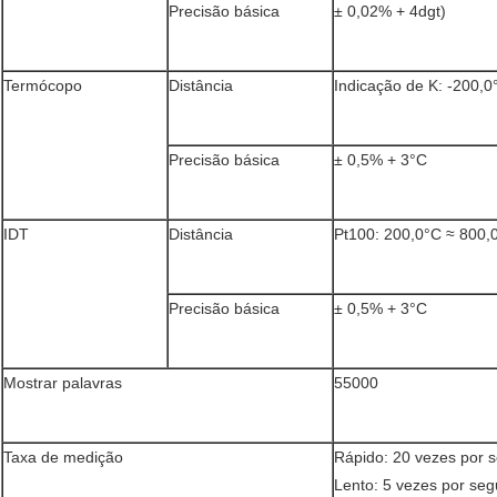
Precisão básica
± 0,02% + 4dgt)
Termócopo
Distância
Indicação de K: -200,
Precisão básica
± 0,5% + 3°C
IDT
Distância
Pt100: 200,0°C ≈ 800,
Precisão básica
± 0,5% + 3°C
Mostrar palavras
55000
Taxa de medição
Rápido: 20 vezes por 
Lento: 5 vezes por se