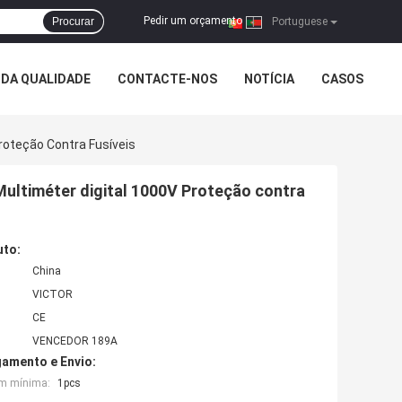
Pedir um orçamento
Procurar
|
Portuguese
DA QUALIDADE
CONTACTE-NOS
NOTÍCIA
CASOS
oteção Contra Fusíveis
ltiméter digital 1000V Proteção contra
uto:
China
VICTOR
CE
VENCEDOR 189A
amento e Envio:
em mínima:
1pcs