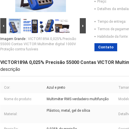
Preço:
Detalhes da embal
Tempo de entrega:
Termos de pagamen
Habilidade da fonte:
Imagem Grande :
VICTOR189A 0,025% Precisão
55000 Contas VICTOR Multiméter digital 1000V
Contato
Proteção contra fusíveis
VICTOR189A 0,025% Precisão 55000 Contas VICTOR Multimét
descrição
Cor:
Azul e preto
Taman
Nome do produto:
Multiméter RMS verdadeiro multifunção
Modelo
Plástico, metal, gel de sílica
Material:
Detalh