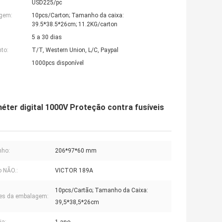
USD225/pc
agem:
10pcs/Carton; Tamanho da caixa:
39.5*38.5*26cm; 11.2KG/carton
5 a 30 dias
to:
T/T, Western Union, L/C, Paypal
1000pcs disponível
er digital 1000V Proteção contra fusíveis
ho:
206*97*60 mm
 NÃO.:
VICTOR 189A
10pcs/Cartão; Tamanho da Caixa:
es da embalagem:
39,5*38,5*26cm