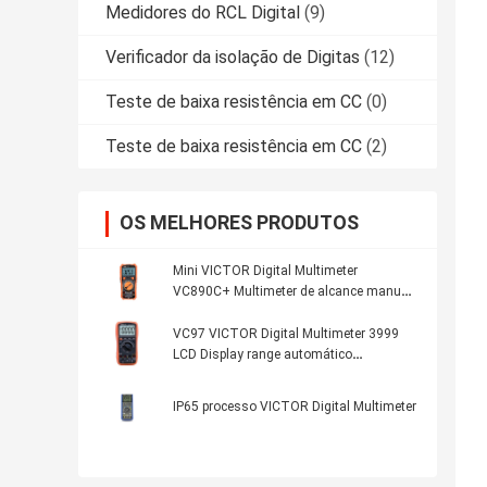
Medidores do RCL Digital
(9)
Verificador da isolação de Digitas
(12)
Teste de baixa resistência em CC
(0)
Teste de baixa resistência em CC
(2)
OS MELHORES PRODUTOS
Mini VICTOR Digital Multimeter
VC890C+ Multimeter de alcance manual
1999 LCD NCV LIVE True RMS Multimeter
Digital
VC97 VICTOR Digital Multimeter 3999
LCD Display range automático
multimetro digital VICTOR fábrica
original
IP65 processo VICTOR Digital Multimeter