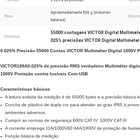
Precisão:
0.025% de precisão
Garant
Aproximadamente 500 g (incluindo
Peso:
Mostra
baterias)
55000 contagens VICTOR Digital Multimet
Destacar:
025% precisões VICTOR Digital Multimeter
0.025% Precisão 55000 Contas VICTOR Multiméter Digital 1000V P
VICTOR189A
0.025% de precisão RMS verdadeiro Multiméter digi
1000V Proteção contra fusíveis Com USB
Características básicas
A leitura exibida da medição é de 55000 bytes e a precisão básica 
Concha de plástico de dupla cor para atender ao grau IP65 à prova
ambientes adversos.
Cumprir as normas de segurança 600V CAT.IV, 1000V CAT.III
A corrente emprega 11A/1000V&0.44A/1000V de proteção de fusível
Função básica de medição