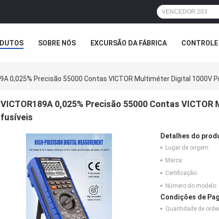
DUTOS
SOBRE NÓS
EXCURSÃO DA FÁBRICA
CONTROLE 
A 0,025% Precisão 55000 Contas VICTOR Multiméter Digital 1000V Pr
VICTOR189A 0,025% Precisão 55000 Contas VICTOR Mu
fusíveis
Detalhes do prod
Lugar de origem:
Marca:
Certificação:
Número do modelo:
Condições de Pag
Quantidade de ord