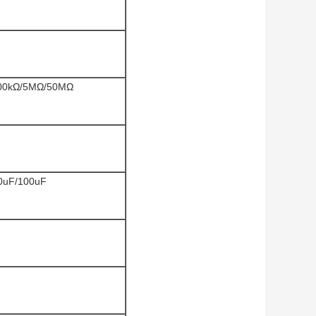
500kΩ/5MΩ/50MΩ
0uF/100uF