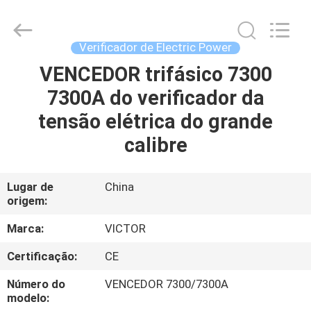
XI'AN
BEICHENG
ELECTRONICS
CO.,LTD.
All
Verificador de Electric Power
Rights
Reserved.
VENCEDOR trifásico 7300
CASA
Developed
by
ECER
7300A do verificador da
PRODUTOS
tensão elétrica do grande
calibre
SOBRE
NÓS
Lugar de
China
origem:
EXCURSÃO
Marca:
VICTOR
DA
Certificação:
CE
FÁBRICA
Número do
VENCEDOR 7300/7300A
modelo: