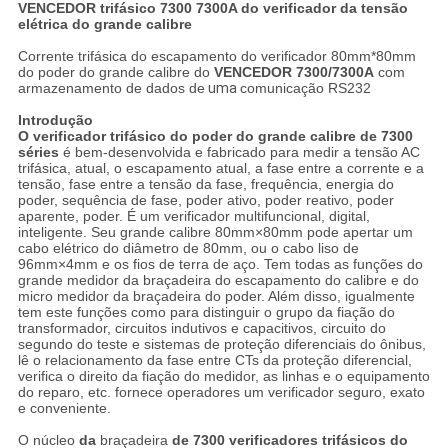
VENCEDOR trifásico 7300 7300A do verificador da tensão
elétrica do grande calibre
Corrente trifásica do escapamento do verificador 80mm*80mm
do poder do grande calibre do
VENCEDOR 7300/7300A
com
armazenamento de dados de
uma
comunicação RS232
Introdução
O verificador trifásico do poder do grande calibre de 7300
séries
é bem-desenvolvida e fabricado para medir a tensão AC
trifásica, atual, o escapamento atual, a fase entre a corrente e a
tensão, fase entre a tensão da fase, frequência, energia do
poder, sequência de fase, poder ativo, poder reativo, poder
aparente, poder. É um verificador multifuncional, digital,
inteligente. Seu grande calibre 80mm×80mm pode apertar um
cabo elétrico do diâmetro de 80mm, ou o cabo liso de
96mm×4mm e os fios de terra de aço. Tem todas as funções do
grande medidor da braçadeira do escapamento do calibre e do
micro medidor da braçadeira do poder. Além disso, igualmente
tem este funções como para distinguir o grupo da fiação do
transformador, circuitos indutivos e capacitivos, circuito do
segundo do teste e sistemas de proteção diferenciais do ônibus,
lê o relacionamento da fase entre CTs da proteção diferencial,
verifica o direito da fiação do medidor, as linhas e o equipamento
do reparo, etc. fornece operadores um verificador seguro, exato
e conveniente.
O núcleo
da
braçadeira
de 7300 verificadores trifásicos do