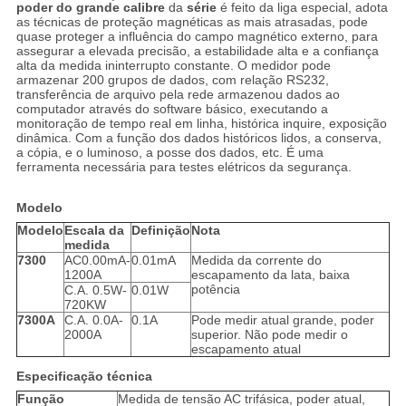
poder do grande calibre
da
série
é feito da liga especial, adota
as técnicas de proteção magnéticas as mais atrasadas, pode
quase proteger a influência do campo magnético externo, para
assegurar a elevada precisão, a estabilidade alta e a confiança
alta da medida ininterrupto constante. O medidor pode
armazenar 200 grupos de dados, com relação RS232,
transferência de arquivo pela rede armazenou dados ao
computador através do software básico, executando a
monitoração de tempo real em linha, histórica inquire, exposição
dinâmica. Com a função dos dados históricos lidos, a conserva,
a cópia, e o luminoso, a posse dos dados, etc. É uma
ferramenta necessária para testes elétricos da segurança.
Modelo
Modelo
Escala da
Definição
Nota
medida
7300
AC0.00mA-
0.01mA
Medida da corrente do
1200A
escapamento da lata, baixa
potência
C.A. 0.5W-
0.01W
720KW
7300A
C.A. 0.0A-
0.1A
Pode medir atual grande, poder
2000A
superior. Não pode medir o
escapamento atual
Especificação técnica
Função
Medida de tensão AC trifásica, poder atual,