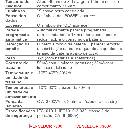
Tamanho do
Altura 40mm do × da largura 145mm do × do
medidor
comprimento 275mm
Luminoso
“
*
” chave perto controlada
Posse dos
O símbolo
da
“
POSSE
” aparece
dados
Excesso
O símbolo
de
“
OL
” aparece
Parada
Automaticamente parada programada
programada
aproximadamente 15 minutos após o poder
automática
reduzir sobre o consumo da bateria
Detecção da
O baixo símbolo da bateria “” parecer lembrar
tensão
a substituição da bateria quando as quedas de
tensão da bateria abaixo de 5.2V.
Peso
1kg (com baterias e acessórios)
Corrente de
50mA com luminoso permitido; 25mA com
trabalho
luminoso deficiente
Temperatura e
-10℃-40℃; 80%rh
umidade de
trabalho
Temperatura e
-10℃-60℃; abaixo de 70%rh
umidade de
armazenamento
Força da
C.A. 3700V/rms (entre o núcleo e o escudo)
isolação
Especificações
IEC1010-1, IEC1010-2-032, classe 2 da
de segurança
poluição, CATⅢ (600V)
VENCEDOR 7300
VENCEDOR 7300A