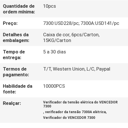
CONTROLE
Quantidade de
10pcs
ordem mínima:
DA
QUALIDADE
Preço:
7300:USD228/pc; 7300A:USD141/pc
Detalhes da
Caixa de cor, 6pcs/Carton,
CONTACTE-
embalagem:
15KG/Carton
NOS
Tempo de
5 a 30 dias
entrega:
NOTÍCIA
Termos de
T/T, Western Union, L/C, Paypal
pagamento:
Habilidade da
10000PCS
CASOS
fonte:
Realçar:
Verificador da tensão elétrica do VENCEDOR
MAPA
7300
,
,
verificador da tensão 7300A elétrica
DO
Verificador do VENCEDOR 7300
SITE