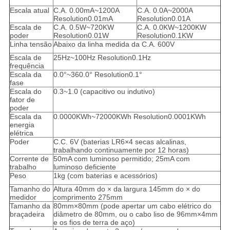
Escala atual
C.A. 0.00mA~1200A
C.A. 0.0A~2000A
Resolution0.01mA
Resolution0.01A
Escala de
C.A. 0.5W~720KW
C.A. 0.0KW~1200KW
poder
Resolution0.01W
Resolution0.1KW
Linha tensão
Abaixo da linha medida da C.A. 600V
Escala de
25Hz~100Hz Resolution0.1Hz
frequência
Escala da
0.0°~360.0° Resolution0.1°
fase
Escala do
0.3~1.0 (capacitivo ou indutivo)
fator de
poder
Escala da
0.0000KWh~72000KWh Resolution0.0001KWh
energia
elétrica
Poder
C.C. 6V (baterias LR6×4 secas alcalinas,
trabalhando continuamente por 12 horas)
Corrente de
50mA com luminoso permitido; 25mA com
trabalho
luminoso deficiente
Peso
1kg (com baterias e acessórios)
Tamanho do
Altura 40mm do × da largura 145mm do × do
medidor
comprimento 275mm
Tamanho da
80mm×80mm (pode apertar um cabo elétrico do
braçadeira
diâmetro de 80mm, ou o cabo liso de 96mm×4mm
e os fios de terra de aço)