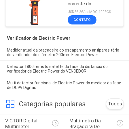
corrente do
escapamento da C.A., da
USD56.26/pc MOQ:100PCS
exposição atual e em
CONTATO
linha da C.A. da C.A. da
corrente quatro dos
bocados do LCD
Verificador de Electric Power
Medidor atual da braçadeira do escapamento antiparasitário
do verificador do diâmetro 200mm Electric Power
Detector 1800 remoto satélite da fase da distância do
verificador de Electric Power do VENCEDOR
Multi detector funcional de Electric Power do medidor da fase
de DC9V Digitas
Categorias populares
Todos
VICTOR Digital 
Multímetro Da 
Multimeter
Braçadeira De 