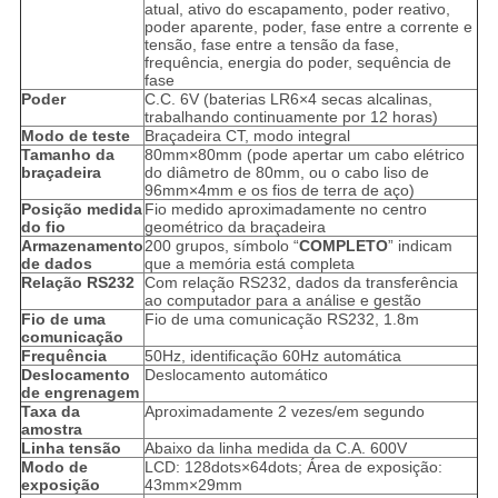
atual, ativo do escapamento, poder reativo,
poder aparente, poder, fase entre a corrente e
tensão, fase entre a tensão da fase,
frequência, energia do poder, sequência de
fase
Poder
C.C. 6V (baterias LR6×4 secas alcalinas,
trabalhando continuamente por 12 horas)
Modo de teste
Braçadeira CT, modo integral
Tamanho da
80mm×80mm (pode apertar um cabo elétrico
braçadeira
do diâmetro de 80mm, ou o cabo liso de
96mm×4mm e os fios de terra de aço)
Posição medida
Fio medido aproximadamente no centro
do fio
geométrico da braçadeira
Armazenamento
200 grupos, símbolo “
COMPLETO
” indicam
de dados
que a memória está completa
Relação RS232
Com relação RS232, dados da transferência
ao computador para a análise e gestão
Fio de uma
Fio de uma comunicação RS232, 1.8m
comunicação
Frequência
50Hz, identificação 60Hz automática
Deslocamento
Deslocamento automático
de engrenagem
Taxa da
Aproximadamente 2 vezes/em segundo
amostra
Linha tensão
Abaixo da linha medida da C.A. 600V
Modo de
LCD: 128dots×64dots; Área de exposição:
exposição
43mm×29mm