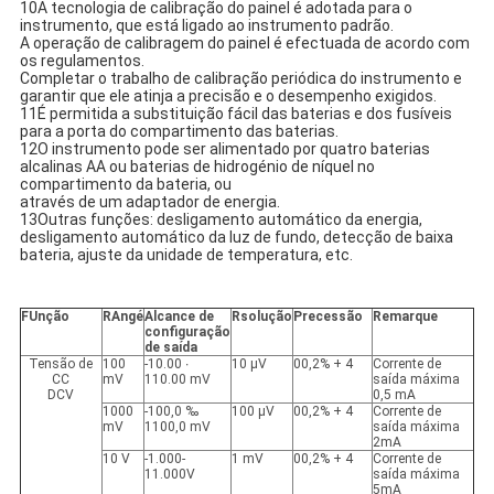
10A tecnologia de calibração do painel é adotada para o
instrumento, que está ligado ao instrumento padrão.
A operação de calibragem do painel é efectuada de acordo com
os regulamentos.
Completar o trabalho de calibração periódica do instrumento e
garantir que ele atinja a precisão e o desempenho exigidos.
11É permitida a substituição fácil das baterias e dos fusíveis
para a porta do compartimento das baterias.
12O instrumento pode ser alimentado por quatro baterias
alcalinas AA ou baterias de hidrogénio de níquel no
compartimento da bateria, ou
através de um adaptador de energia.
13Outras funções: desligamento automático da energia,
desligamento automático da luz de fundo, detecção de baixa
bateria, ajuste da unidade de temperatura, etc.
F
Unção
R
Angé
Alcance de
R
solução
P
recessão
R
emarque
configuração
de saída
Tensão de
100
-10.00 ∙
10 μV
00,2% + 4
Corrente de
CC
mV
110.00 mV
saída máxima
DCV
0,5 mA
1000
-100,0 ‰
100 μV
00,2% + 4
Corrente de
mV
1100,0 mV
saída máxima
2mA
10 V
-1.000-
1 mV
00,2% + 4
Corrente de
11.000V
saída máxima
5mA