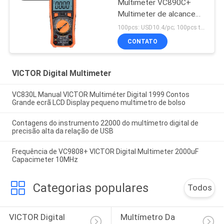
Multimeter VC890C+
Multimeter de alcance
manual 1999 LCD NCV
100pcs: USD10.4/pc; 100pcs to 500pcs: USD10/pc; 500pcs to 1000pcs: USD9.4; Above 3000pcs: USD9/pc MOQ:100PCS
LIVE True RMS
CONTATO
Multimeter Digital
VICTOR Digital Multimeter
VC830L Manual VICTOR Multiméter Digital 1999 Contos
Grande ecrã LCD Display pequeno multimetro de bolso
Contagens do instrumento 22000 do multímetro digital de
precisão alta da relação de USB
Frequência de VC9808+ VICTOR Digital Multimeter 2000uF
Capacimeter 10MHz
Categorias populares
Todos
VICTOR Digital 
Multímetro Da 