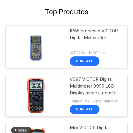
Top Produtos
IP65 processo VICTOR
Digital Multimeter
USD220/pc MOQ:1pcs
CONTATO
VC97 VICTOR Digital
Multimeter 3999 LCD
Display range automático
multimetro digital
100pcs: USD12/pc; 100pcs to 500pcs: USD11.5/pc; 500pcs to 1000pcs: USD10.8; Above 3000pcs: USD10.3/pc MOQ:100PCS
VICTOR fábrica original
CONTATO
Mini VICTOR Digital