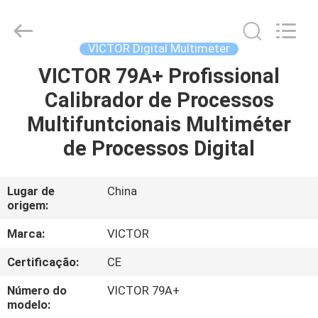
ELECTRONICS
CO.,LTD.
All
Rights
Reserved.
VICTOR Digital Multimeter
Developed
by
VICTOR 79A+ Profissional
CASA
ECER
Calibrador de Processos
PRODUTOS
Multifuntcionais Multiméter
de Processos Digital
SOBRE
NÓS
Lugar de
China
origem:
EXCURSÃO
Marca:
VICTOR
DA
Certificação:
CE
FÁBRICA
Número do
VICTOR 79A+
modelo: