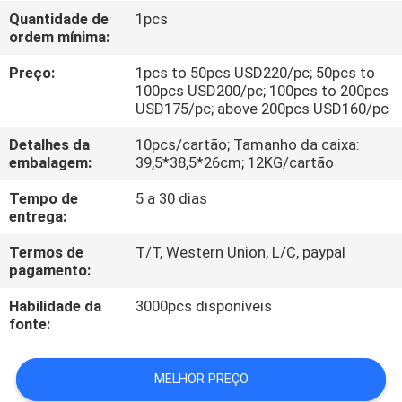
CONTROLE
Quantidade de
1pcs
ordem mínima:
DA
QUALIDADE
Preço:
1pcs to 50pcs USD220/pc; 50pcs to
100pcs USD200/pc; 100pcs to 200pcs
USD175/pc; above 200pcs USD160/pc
CONTACTE-
Detalhes da
10pcs/cartão; Tamanho da caixa:
NOS
embalagem:
39,5*38,5*26cm; 12KG/cartão
Tempo de
5 a 30 dias
NOTÍCIA
entrega:
Termos de
T/T, Western Union, L/C, paypal
pagamento:
CASOS
Habilidade da
3000pcs disponíveis
fonte:
MAPA
DO
MELHOR PREÇO
SITE