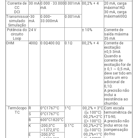
Corrente de
30 mA
0.000 ∙ 33.000
0.001mA
00,2% + 4
20 mA, carga
CC
mA
máxima1KΩ
DCI
30 mA, carga
máxima600Ω
Transmissor
-
30
0.000
-
0.001mA
simulado
mA
33.000mA
Simulação
Potência do
24 V
± 10%
Corrente de
circuito
saída máxima
Loop
35 mA
OHM
400Ω
0.0Ω400.0Ω
0.1Ω
00,2% + 4
Corrente de
excitação:
±0,5·3mA
Quando a
corrente de
excitação for de
± 0,1 ∼ 0,5 mA,
deve ser tido em
conta um erro
adicional de
0,1Ω.
A precisão não
inclui a
resistência ao
chumbo.
Termócopo
R
0°C1767°C
1°C
00,2% + 3°C
Com escala
TC
((≤ 100°C)
termométrica de
S
0°C1767°C
00,2%+2°C
ITS-90;
B
600°C1820°C
((> 100°C)
A precisão não
inclui erros na
K
-200,0°C
0.1°C
00,2%+2°C
compensação
∼1372,0°C
((≤-100°C)
do frio
00,2%+1°C
E
-200,0°C