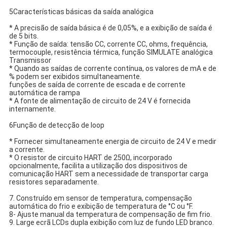
5Características básicas da saída analógica
* A precisão de saída básica é de 0,05%, e a exibição de saída é
de 5 bits.
* Função de saída: tensão CC, corrente CC, ohms, frequência,
termocouple, resistência térmica, função SIMULATE analógica
Transmissor
* Quando as saídas de corrente contínua, os valores de mA e de
% podem ser exibidos simultaneamente.
funções de saída de corrente de escada e de corrente
automática de rampa
* A fonte de alimentação de circuito de 24 V é fornecida
internamente.
6Função de detecção de loop
* Fornecer simultaneamente energia de circuito de 24 V e medir
a corrente.
* O resistor de circuito HART de 250Ω, incorporado
opcionalmente, facilita a utilização dos dispositivos de
comunicação HART sem a necessidade de transportar carga
resistores separadamente.
7. Construído em sensor de temperatura, compensação
automática do frio e exibição de temperatura de °C ou °F.
8- Ajuste manual da temperatura de compensação de fim frio.
9. Large ecrã LCDs dupla exibição com luz de fundo LED branco.