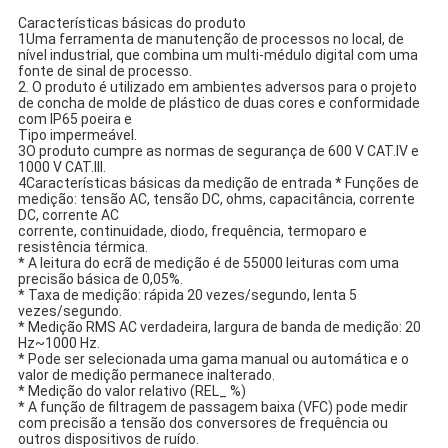
Características básicas do produto
1Uma ferramenta de manutenção de processos no local, de
nível industrial, que combina um multi-médulo digital com uma
fonte de sinal de processo.
2. O produto é utilizado em ambientes adversos para o projeto
de concha de molde de plástico de duas cores e conformidade
com IP65 poeira e
Tipo impermeável.
3O produto cumpre as normas de segurança de 600 V CAT.IV e
1000 V CAT.III.
4Características básicas da medição de entrada * Funções de
medição: tensão AC, tensão DC, ohms, capacitância, corrente
DC, corrente AC
corrente, continuidade, diodo, frequência, termoparo e
resistência térmica.
* A leitura do ecrã de medição é de 55000 leituras com uma
precisão básica de 0,05%.
* Taxa de medição: rápida 20 vezes/segundo, lenta 5
vezes/segundo.
* Medição RMS AC verdadeira, largura de banda de medição: 20
Hz~1000 Hz.
* Pode ser selecionada uma gama manual ou automática e o
valor de medição permanece inalterado.
* Medição do valor relativo (REL_ %)
* A função de filtragem de passagem baixa (VFC) pode medir
com precisão a tensão dos conversores de frequência ou
outros dispositivos de ruído.