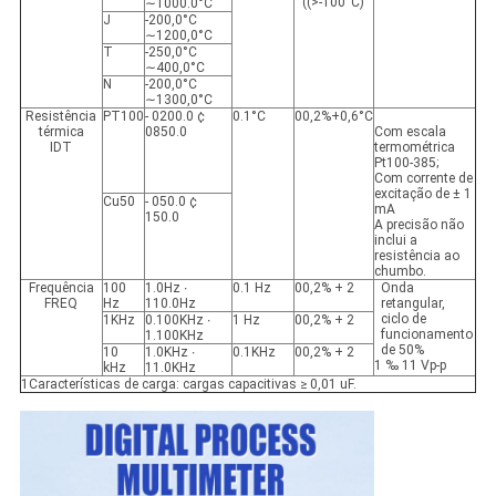
((>-100°C)
∼1000.0°C
J
-200,0°C
∼1200,0°C
T
-250,0°C
∼400,0°C
N
-200,0°C
∼1300,0°C
Resistência
PT100
- 0200.0 ¢
0.1°C
00,2%+0,6°C
térmica
0850.0
Com escala
IDT
termométrica
Pt100-385;
Com corrente de
excitação de ± 1
Cu50
- 050.0 ¢
mA
150.0
A precisão não
inclui a
resistência ao
chumbo.
Frequência
100
1.0Hz ∙
0.1 Hz
00,2% + 2
Onda
FREQ
Hz
110.0Hz
retangular,
ciclo de
1KHz
0.100KHz ∙
1 Hz
00,2% + 2
funcionamento
1.100KHz
de 50%
10
1.0KHz ∙
0.1KHz
00,2% + 2
1 ‰ 11 Vp-p
kHz
11.0KHz
1Características de carga: cargas capacitivas ≥ 0,01 uF.